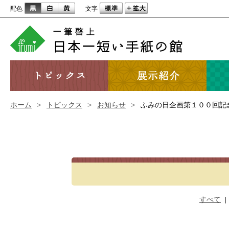
配色
文字
ホーム
>
トピックス
>
お知らせ
>
ふみの日企画第１００回記
すべて
|