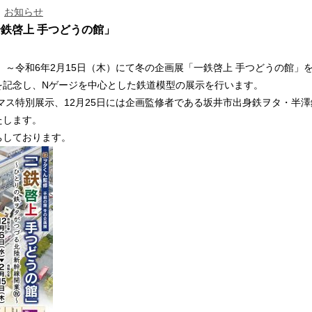
|
お知らせ
鉄啓上 手つどうの館」
水）～令和6年2月15日（木）にて冬の企画展「一鉄啓上 手つどうの館」
を記念し、Nゲージを中心とした鉄道模型の展示を行います。
スマス特別展示、12月25日には企画監修者である坂井市出身鉄ヲタ・半
たします。
ちしております。