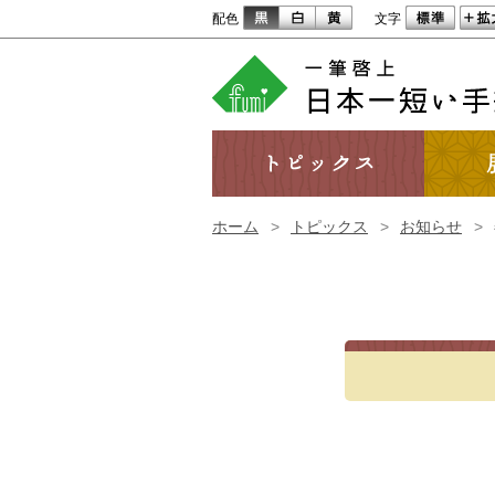
配色
文字
ホーム
>
トピックス
>
お知らせ
>