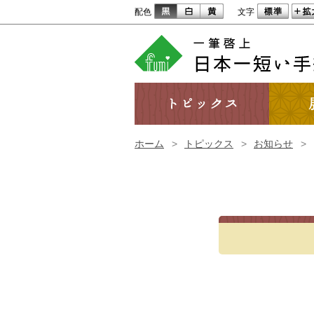
配色
文字
ホーム
>
トピックス
>
お知らせ
>