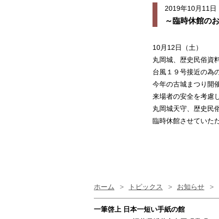
2019年10月11日
～臨時休館の
10月12日（土）
丸岡城、歴史民俗資
台風１９号接近の為
今年の古城まつり開
来場者の安全を考慮し
丸岡城天守、歴史民
臨時休館させていた
ホーム
>
トピックス
>
お知らせ
>
一筆啓上 日本一短い手紙の館